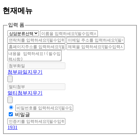
현재메뉴
입력 폼
첨부파일
지우기
멀티첨부
지우기
비밀글
1931