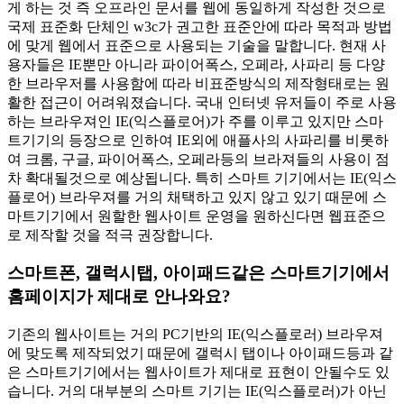
게 하는 것 즉 오프라인 문서를 웹에 동일하게 작성한 것으로
국제 표준화 단체인 w3c가 권고한 표준안에 따라 목적과 방법
에 맞게 웹에서 표준으로 사용되는 기술
을 말합니다. 현재 사
용자들은 IE뿐만 아니라 파이어폭스, 오페라, 사파리 등 다양
한 브라우저를 사용함에 따라 비표준방식의 제작형태로는 원
활한 접근이 어려워졌습니다. 국내 인터넷 유저들이 주로 사용
하는 브라우져인 IE(익스플로어)가 주를 이루고 있지만
스마
트기기의 등장으로 인하여 IE외에 애플사의 사파리를 비롯하
여 크롬, 구글, 파이어폭스, 오페라등의 브라져들의 사용이 점
차 확대될것으로 예상
됩니다. 특히 스마트 기기에서는 IE(익스
플로어) 브라우져를 거의 채택하고 있지 않고 있기 때문에
스
마트기기에서 원할한 웹사이트 운영을 원하신다면 웹표준으
로 제작할 것을 적극 권장
합니다.
스마트폰, 갤럭시탭, 아이패드같은 스마트기기에서
홈페이지가 제대로 안나와요?
기존의 웹사이트는 거의 PC기반의 IE(익스플로러) 브라우져
에 맞도록 제작되었기 때문에 갤럭시 탭이나 아이패드등과 같
은 스마트기기에서는 웹사이트가 제대로 표현이 안될수도 있
습니다. 거의 대부분의 스마트 기기는 IE(익스플로러)가 아닌