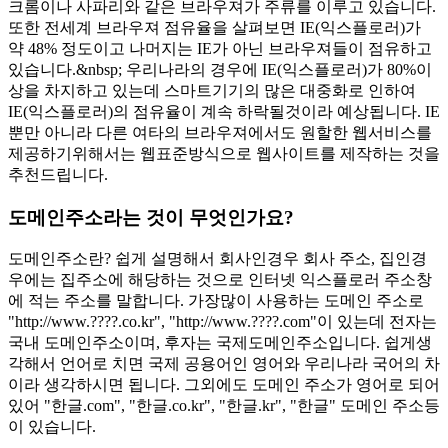
크롬이나 사파리와 같은 브라우져가 주류를 이루고 있습니다.
또한 전세계 브라우져 점유율을 살펴보면 IE(익스플로러)가
약 48% 정도이고 나머지는 IE가 아닌 브라우져들이 점유하고
있습니다.&nbsp; 우리나라의 경우에 IE(익스플로러)가 80%이
상을 차지하고 있는데 스마트기기의 많은 대중화로 인하여
IE(익스플로러)의 점유율이 계속 하락될것이라 예상됩니다. IE
뿐만 아니라 다른 여타의 브라우져에서도 원할한 웹서비스를
제공하기위해서는 웹표준방식으로 웹사이트를 제작하는 것을
추천드립니다.
도메인주소라는 것이 무엇인가요?
도메인주소란? 쉽게 설명해서 회사인경우 회사 주소, 집인경
우에는 집주소에 해당하는 것으로 인터넷 익스플로러 주소창
에 적는 주소를 말합니다. 가장많이 사용하는 도메인 주소로
"http://www.????.co.kr", "http://www.????.com"이 있는데 전자는
국내 도메인주소이며, 후자는 국제도메인주소입니다. 쉽게생
각해서 언어로 치면 국제 공용어인 영어와 우리나라 국어의 차
이라 생각하시면 됩니다. 그외에도 도메인 주소가 영어로 되어
있어 "한글.com", "한글.co.kr", "한글.kr", "한글" 도메인 주소등
이 있습니다.