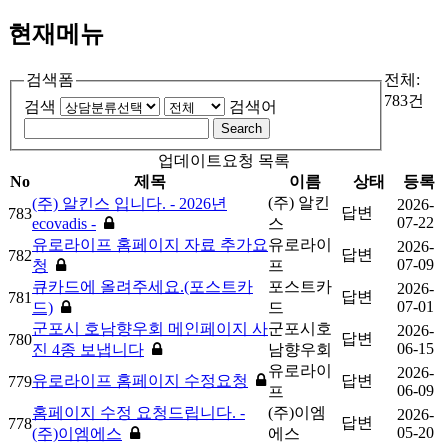
현재메뉴
검색폼
전체:
783건
검색
검색어
Search
업데이트요청 목록
No
제목
이름
상태
등록
(주) 알킨
(주) 알킨스 입니다. - 2026년
2026-
답변
783
07-22
ecovadis -
스
유로라이프 홈페이지 자료 추가요
유로라이
2026-
답변
782
07-09
청
프
큐카드에 올려주세요.(포스트카
포스트카
2026-
답변
781
07-01
드)
드
군포시 호남향우회 메인페이지 사
군포시호
2026-
답변
780
06-15
진 4종 보냅니다
남향우회
유로라이
2026-
유로라이프 홈페이지 수정요청
답변
779
06-09
프
홈페이지 수정 요청드립니다. -
(주)이엠
2026-
답변
778
05-20
(주)이엠에스
에스