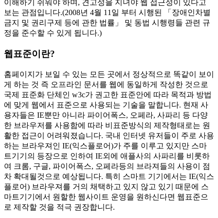
이해하기 쉬워야 하며, 견고성을 지녀야 웹 접근성이 있다고
보는 관점입니다.
(2008년 4월 11일 부터 시행된 「장애인차별
금지 및 권리구제 등에 관한 법률」 및 동법 시행령들 관련 규
정을 준수할 수 있게 됩니다.)
웹표준이란?
홈페이지가 보일 수 있는 모든 곳에서 정상적으로 똑같이 보이
게 하는 것 즉 오프라인 문서를 웹에 동일하게 작성한 것으로
국제 표준화 단체인 w3c가 권고한 표준안에 따라 목적과 방법
에 맞게 웹에서 표준으로 사용되는 기술
을 말합니다. 현재 사
용자들은 IE뿐만 아니라 파이어폭스, 오페라, 사파리 등 다양
한 브라우저를 사용함에 따라 비표준방식의 제작형태로는 원
활한 접근이 어려워졌습니다. 국내 인터넷 유저들이 주로 사용
하는 브라우져인 IE(익스플로어)가 주를 이루고 있지만
스마
트기기의 등장으로 인하여 IE외에 애플사의 사파리를 비롯하
여 크롬, 구글, 파이어폭스, 오페라등의 브라져들의 사용이 점
차 확대될것으로 예상
됩니다. 특히 스마트 기기에서는 IE(익스
플로어) 브라우져를 거의 채택하고 있지 않고 있기 때문에
스
마트기기에서 원할한 웹사이트 운영을 원하신다면 웹표준으
로 제작할 것을 적극 권장
합니다.