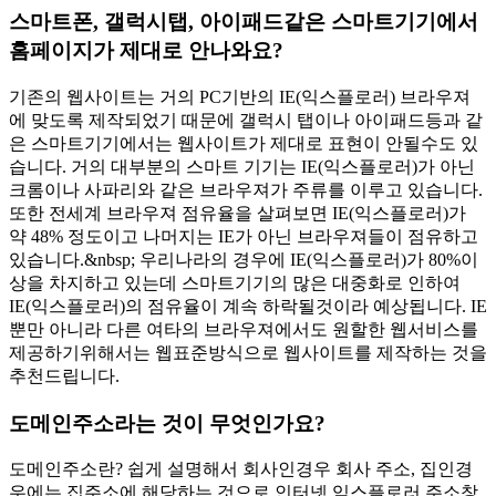
스마트폰, 갤럭시탭, 아이패드같은 스마트기기에서
홈페이지가 제대로 안나와요?
기존의 웹사이트는 거의 PC기반의 IE(익스플로러) 브라우져
에 맞도록 제작되었기 때문에 갤럭시 탭이나 아이패드등과 같
은 스마트기기에서는 웹사이트가 제대로 표현이 안될수도 있
습니다. 거의 대부분의 스마트 기기는 IE(익스플로러)가 아닌
크롬이나 사파리와 같은 브라우져가 주류를 이루고 있습니다.
또한 전세계 브라우져 점유율을 살펴보면 IE(익스플로러)가
약 48% 정도이고 나머지는 IE가 아닌 브라우져들이 점유하고
있습니다.&nbsp; 우리나라의 경우에 IE(익스플로러)가 80%이
상을 차지하고 있는데 스마트기기의 많은 대중화로 인하여
IE(익스플로러)의 점유율이 계속 하락될것이라 예상됩니다. IE
뿐만 아니라 다른 여타의 브라우져에서도 원할한 웹서비스를
제공하기위해서는 웹표준방식으로 웹사이트를 제작하는 것을
추천드립니다.
도메인주소라는 것이 무엇인가요?
도메인주소란? 쉽게 설명해서 회사인경우 회사 주소, 집인경
우에는 집주소에 해당하는 것으로 인터넷 익스플로러 주소창